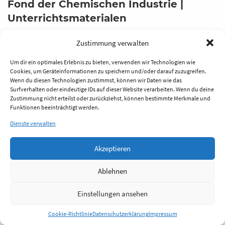
Fond der Chemischen Industrie |
Unterrichtsmaterialen
​Die Fonds-Unterrichtsmaterialien behandeln
Zustimmung verwalten
wichtige Sachgebiete und Querschnittsthemen
Um dir ein optimales Erlebnis zu bieten, verwenden wir Technologien wie
der Chemie und stehen kostenfrei zum PDF-
Cookies, um Geräteinformationen zu speichern und/oder darauf zuzugreifen.
Download zur Verfügung.
Wenn du diesen Technologien zustimmst, können wir Daten wie das
Surfverhalten oder eindeutige IDs auf dieser Website verarbeiten. Wenn du deine
Zustimmung nicht erteilst oder zurückziehst, können bestimmte Merkmale und
kein OER
Funktionen beeinträchtigt werden.
Dienste verwalten
Akzeptieren
Ablehnen
Einstellungen ansehen
Cookie-Richtlinie
Datenschutzerklärung
Impressum