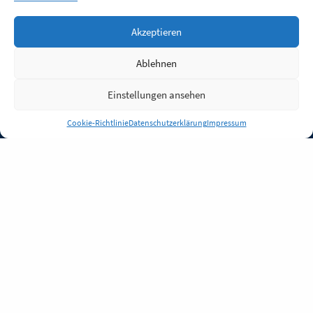
Akzeptieren
Ablehnen
Einstellungen ansehen
Anmelden
Cookie-Richtlinie
Datenschutzerklärung
Impressum
Jobs
Partner
FAQ
Quellen
Qualitätssicherung
WLO Beirat
Kontakt
Impressum
Datenschutz
Plug-in
Cookie-Richtlinie (EU)
Unsere Inhalte stehen
unter der Lizenz
CC BY