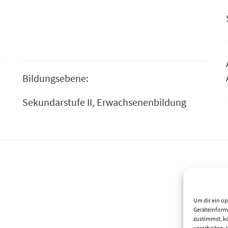
Bildungsebene:
Sekundarstufe II
Erwachsenenbildung
Um dir ein op
Geräteinform
zustimmst, kö
verarbeiten.