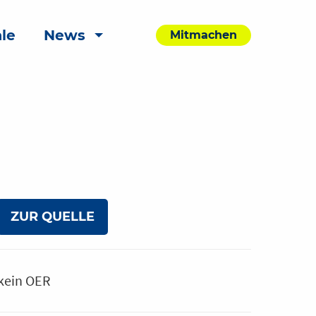
le
News
Mitmachen
ZUR QUELLE
kein OER