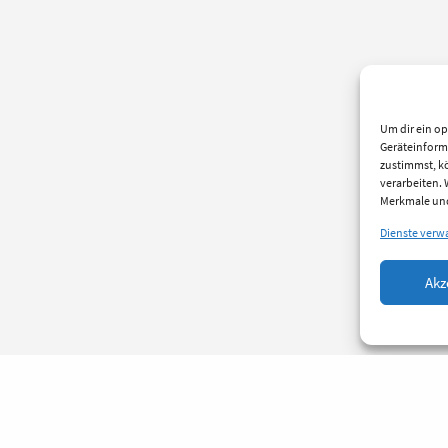
Um dir ein op
Geräteinform
zustimmst, kö
verarbeiten.
Merkmale und
Dienste verw
Akz