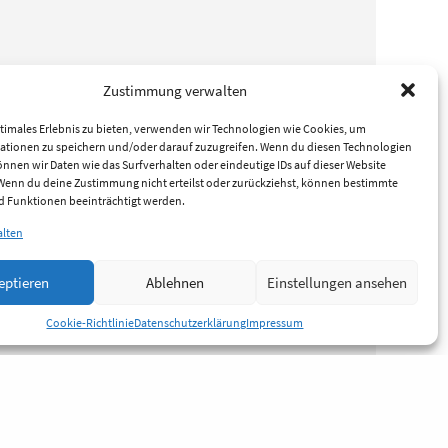
Zustimmung verwalten
timales Erlebnis zu bieten, verwenden wir Technologien wie Cookies, um
ationen zu speichern und/oder darauf zuzugreifen. Wenn du diesen Technologien
nnen wir Daten wie das Surfverhalten oder eindeutige IDs auf dieser Website
 Wenn du deine Zustimmung nicht erteilst oder zurückziehst, können bestimmte
 Funktionen beeinträchtigt werden.
alten
eptieren
Ablehnen
Einstellungen ansehen
Cookie-Richtlinie
Datenschutzerklärung
Impressum