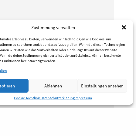
Zustimmung verwalten
timales Erlebnis zu bieten, verwenden wir Technologien wie Cookies, um
ationen zu speichern und/oder darauf zuzugreifen. Wenn du diesen Technologien
nnen wir Daten wie das Surfverhalten oder eindeutige IDs auf dieser Website
 Wenn du deine Zustimmung nicht erteilst oder zurückziehst, können bestimmte
 Funktionen beeinträchtigt werden.
alten
eptieren
Ablehnen
Einstellungen ansehen
Cookie-Richtlinie
Datenschutzerklärung
Impressum