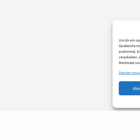
Um dir ein op
Geräteinform
zustimmst, kö
verarbeiten.
Merkmale und
Dienste verw
Akz