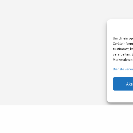
Um dir ein op
Geräteinform
zustimmst, kö
verarbeiten.
Merkmale und
Dienste verw
Akz