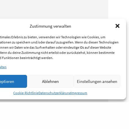
Zustimmung verwalten
timales Erlebnis zu bieten, verwenden wir Technologien wie Cookies, um
ationen zu speichern und/oder darauf zuzugreifen. Wenn du diesen Technologien
nnen wir Daten wie das Surfverhalten oder eindeutige IDs auf dieser Website
 Wenn du deine Zustimmung nicht erteilst oder zurückziehst, können bestimmte
 Funktionen beeinträchtigt werden.
alten
eptieren
Ablehnen
Einstellungen ansehen
Cookie-Richtlinie
Datenschutzerklärung
Impressum