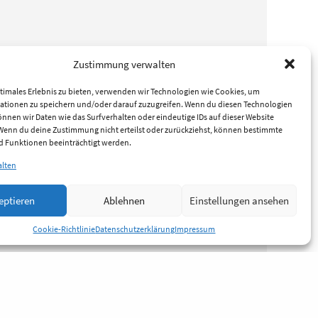
Zustimmung verwalten
timales Erlebnis zu bieten, verwenden wir Technologien wie Cookies, um
ationen zu speichern und/oder darauf zuzugreifen. Wenn du diesen Technologien
nnen wir Daten wie das Surfverhalten oder eindeutige IDs auf dieser Website
 Wenn du deine Zustimmung nicht erteilst oder zurückziehst, können bestimmte
 Funktionen beeinträchtigt werden.
alten
eptieren
Ablehnen
Einstellungen ansehen
Cookie-Richtlinie
Datenschutzerklärung
Impressum