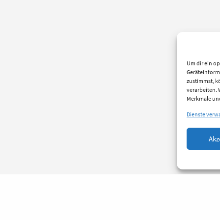
Um dir ein op
Geräteinform
zustimmst, kö
verarbeiten.
Merkmale und
Dienste verw
Akz