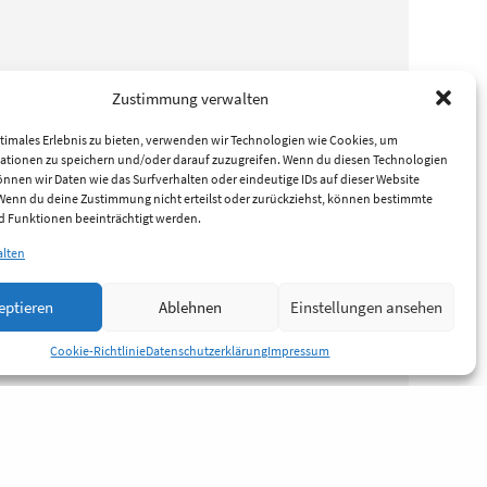
Zustimmung verwalten
timales Erlebnis zu bieten, verwenden wir Technologien wie Cookies, um
ationen zu speichern und/oder darauf zuzugreifen. Wenn du diesen Technologien
nnen wir Daten wie das Surfverhalten oder eindeutige IDs auf dieser Website
 Wenn du deine Zustimmung nicht erteilst oder zurückziehst, können bestimmte
 Funktionen beeinträchtigt werden.
alten
eptieren
Ablehnen
Einstellungen ansehen
Cookie-Richtlinie
Datenschutzerklärung
Impressum