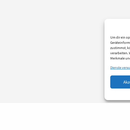
Um dir ein op
Geräteinform
zustimmst, kö
verarbeiten.
Merkmale und
Dienste verw
Akz