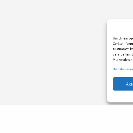
Um dir ein op
Geräteinform
zustimmst, kö
verarbeiten.
Merkmale und
Dienste verw
Akz