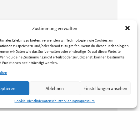
Zustimmung verwalten
timales Erlebnis zu bieten, verwenden wir Technologien wie Cookies, um
ationen zu speichern und/oder darauf zuzugreifen. Wenn du diesen Technologien
nnen wir Daten wie das Surfverhalten oder eindeutige IDs auf dieser Website
 Wenn du deine Zustimmung nicht erteilst oder zurückziehst, können bestimmte
 Funktionen beeinträchtigt werden.
alten
eptieren
Ablehnen
Einstellungen ansehen
Cookie-Richtlinie
Datenschutzerklärung
Impressum