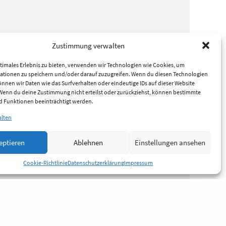
Zustimmung verwalten
timales Erlebnis zu bieten, verwenden wir Technologien wie Cookies, um
ationen zu speichern und/oder darauf zuzugreifen. Wenn du diesen Technologien
nnen wir Daten wie das Surfverhalten oder eindeutige IDs auf dieser Website
 Wenn du deine Zustimmung nicht erteilst oder zurückziehst, können bestimmte
 Funktionen beeinträchtigt werden.
alten
eptieren
Ablehnen
Einstellungen ansehen
Cookie-Richtlinie
Datenschutzerklärung
Impressum