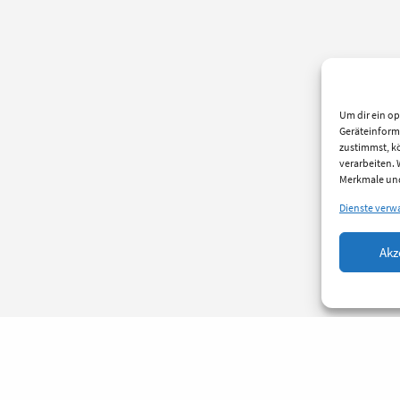
Um dir ein op
Geräteinform
zustimmst, kö
verarbeiten.
Merkmale und
Dienste verw
Akz