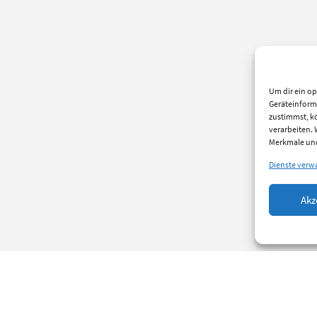
Um dir ein op
Geräteinform
zustimmst, kö
verarbeiten.
Merkmale und
Dienste verw
Akz