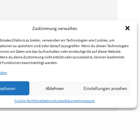
Zustimmung verwalten
timales Erlebnis zu bieten, verwenden wir Technologien wie Cookies, um
ationen zu speichern und/oder darauf zuzugreifen. Wenn du diesen Technologien
nnen wir Daten wie das Surfverhalten oder eindeutige IDs auf dieser Website
 Wenn du deine Zustimmung nicht erteilst oder zurückziehst, können bestimmte
 Funktionen beeinträchtigt werden.
alten
eptieren
Ablehnen
Einstellungen ansehen
Cookie-Richtlinie
Datenschutzerklärung
Impressum