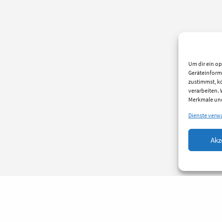
Um dir ein op
Geräteinform
zustimmst, kö
verarbeiten.
Merkmale und
Dienste verw
Akz