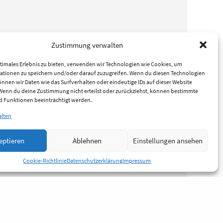
Zustimmung verwalten
timales Erlebnis zu bieten, verwenden wir Technologien wie Cookies, um
ationen zu speichern und/oder darauf zuzugreifen. Wenn du diesen Technologien
nnen wir Daten wie das Surfverhalten oder eindeutige IDs auf dieser Website
 Wenn du deine Zustimmung nicht erteilst oder zurückziehst, können bestimmte
 Funktionen beeinträchtigt werden.
alten
eptieren
Ablehnen
Einstellungen ansehen
Cookie-Richtlinie
Datenschutzerklärung
Impressum