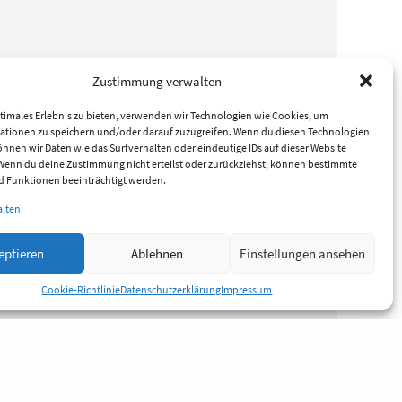
Zustimmung verwalten
timales Erlebnis zu bieten, verwenden wir Technologien wie Cookies, um
ationen zu speichern und/oder darauf zuzugreifen. Wenn du diesen Technologien
nnen wir Daten wie das Surfverhalten oder eindeutige IDs auf dieser Website
 Wenn du deine Zustimmung nicht erteilst oder zurückziehst, können bestimmte
 Funktionen beeinträchtigt werden.
alten
eptieren
Ablehnen
Einstellungen ansehen
Cookie-Richtlinie
Datenschutzerklärung
Impressum