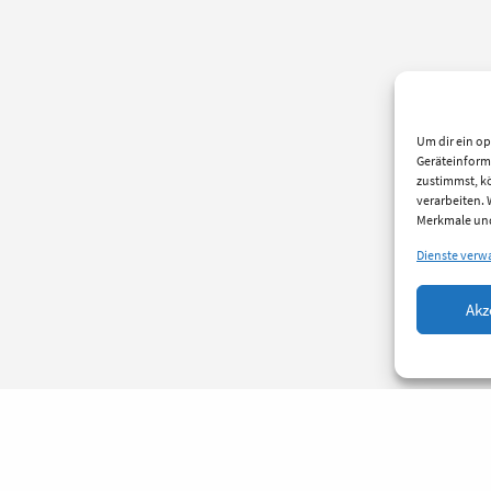
Um dir ein op
Geräteinform
zustimmst, kö
verarbeiten.
Merkmale und
Dienste verw
Akz