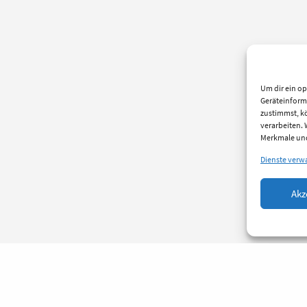
Um dir ein op
Geräteinform
zustimmst, kö
verarbeiten.
Merkmale und
Dienste verw
Akz