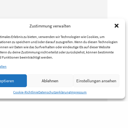
Zustimmung verwalten
timales Erlebnis zu bieten, verwenden wir Technologien wie Cookies, um
ationen zu speichern und/oder darauf zuzugreifen. Wenn du diesen Technologien
nnen wir Daten wie das Surfverhalten oder eindeutige IDs auf dieser Website
 Wenn du deine Zustimmung nicht erteilst oder zurückziehst, können bestimmte
 Funktionen beeinträchtigt werden.
alten
eptieren
Ablehnen
Einstellungen ansehen
Cookie-Richtlinie
Datenschutzerklärung
Impressum