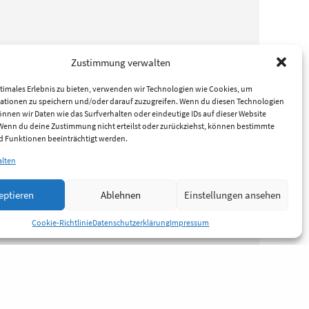
Zustimmung verwalten
timales Erlebnis zu bieten, verwenden wir Technologien wie Cookies, um
ationen zu speichern und/oder darauf zuzugreifen. Wenn du diesen Technologien
nnen wir Daten wie das Surfverhalten oder eindeutige IDs auf dieser Website
 Wenn du deine Zustimmung nicht erteilst oder zurückziehst, können bestimmte
 Funktionen beeinträchtigt werden.
alten
eptieren
Ablehnen
Einstellungen ansehen
Cookie-Richtlinie
Datenschutzerklärung
Impressum