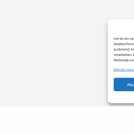
Um dir ein op
Geräteinform
zustimmst, kö
verarbeiten.
Merkmale und
Dienste verw
Akz