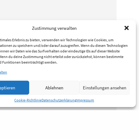
Zustimmung verwalten
timales Erlebnis zu bieten, verwenden wir Technologien wie Cookies, um
ationen zu speichern und/oder darauf zuzugreifen. Wenn du diesen Technologien
nnen wir Daten wie das Surfverhalten oder eindeutige IDs auf dieser Website
 Wenn du deine Zustimmung nicht erteilst oder zurückziehst, können bestimmte
 Funktionen beeinträchtigt werden.
alten
eptieren
Ablehnen
Einstellungen ansehen
Cookie-Richtlinie
Datenschutzerklärung
Impressum