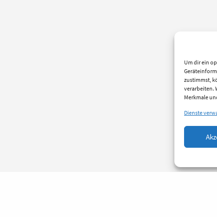
Um dir ein op
Geräteinform
zustimmst, kö
verarbeiten.
Merkmale und
Dienste verw
Akz