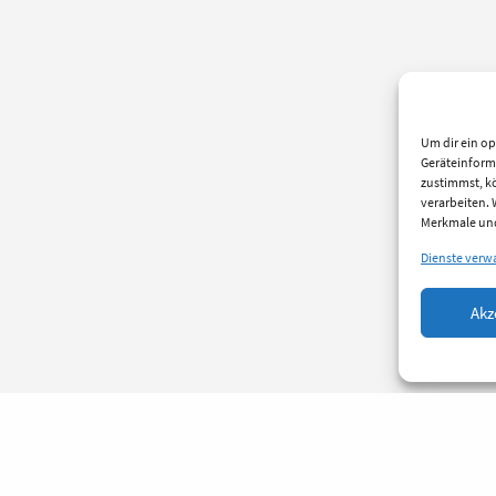
Um dir ein op
Geräteinform
zustimmst, kö
verarbeiten.
Merkmale und
Dienste verw
Akz