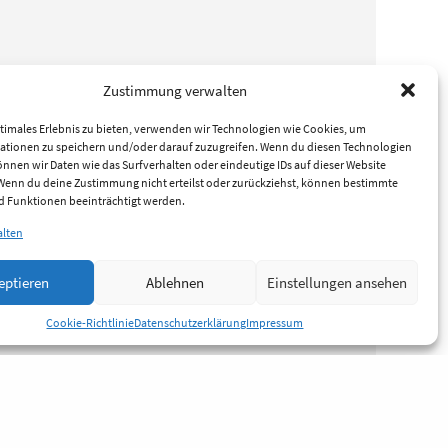
Zustimmung verwalten
timales Erlebnis zu bieten, verwenden wir Technologien wie Cookies, um
ationen zu speichern und/oder darauf zuzugreifen. Wenn du diesen Technologien
nnen wir Daten wie das Surfverhalten oder eindeutige IDs auf dieser Website
 Wenn du deine Zustimmung nicht erteilst oder zurückziehst, können bestimmte
 Funktionen beeinträchtigt werden.
alten
eptieren
Ablehnen
Einstellungen ansehen
Cookie-Richtlinie
Datenschutzerklärung
Impressum