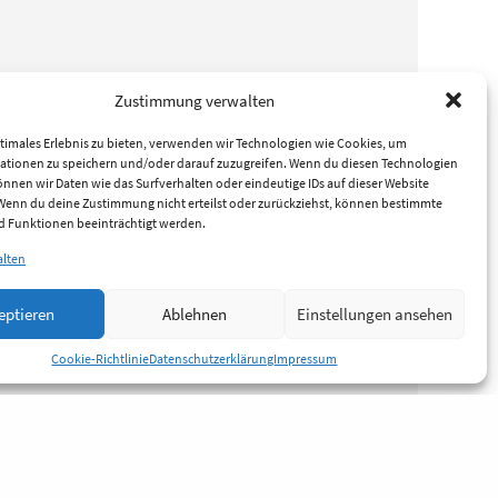
Zustimmung verwalten
timales Erlebnis zu bieten, verwenden wir Technologien wie Cookies, um
ationen zu speichern und/oder darauf zuzugreifen. Wenn du diesen Technologien
nnen wir Daten wie das Surfverhalten oder eindeutige IDs auf dieser Website
 Wenn du deine Zustimmung nicht erteilst oder zurückziehst, können bestimmte
 Funktionen beeinträchtigt werden.
alten
eptieren
Ablehnen
Einstellungen ansehen
Cookie-Richtlinie
Datenschutzerklärung
Impressum