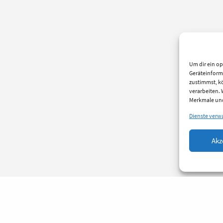
Um dir ein op
Geräteinform
zustimmst, kö
verarbeiten.
Merkmale und
Dienste verw
Akz