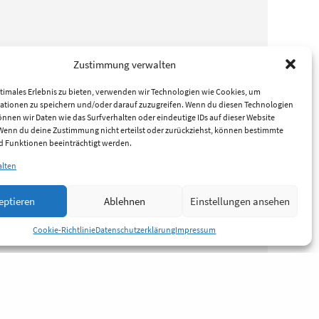
Zustimmung verwalten
timales Erlebnis zu bieten, verwenden wir Technologien wie Cookies, um
ationen zu speichern und/oder darauf zuzugreifen. Wenn du diesen Technologien
nnen wir Daten wie das Surfverhalten oder eindeutige IDs auf dieser Website
 Wenn du deine Zustimmung nicht erteilst oder zurückziehst, können bestimmte
 Funktionen beeinträchtigt werden.
alten
eptieren
Ablehnen
Einstellungen ansehen
Cookie-Richtlinie
Datenschutzerklärung
Impressum