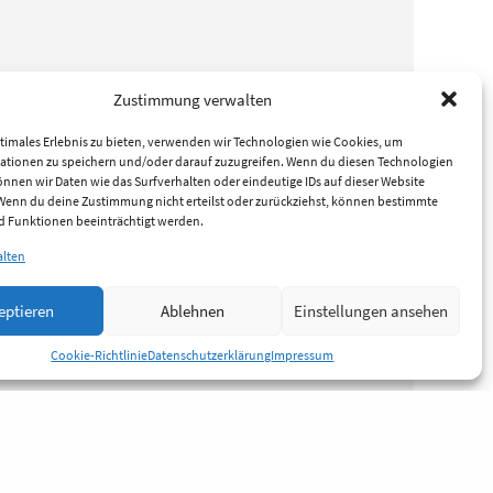
Zustimmung verwalten
timales Erlebnis zu bieten, verwenden wir Technologien wie Cookies, um
ationen zu speichern und/oder darauf zuzugreifen. Wenn du diesen Technologien
nnen wir Daten wie das Surfverhalten oder eindeutige IDs auf dieser Website
 Wenn du deine Zustimmung nicht erteilst oder zurückziehst, können bestimmte
 Funktionen beeinträchtigt werden.
alten
eptieren
Ablehnen
Einstellungen ansehen
Cookie-Richtlinie
Datenschutzerklärung
Impressum