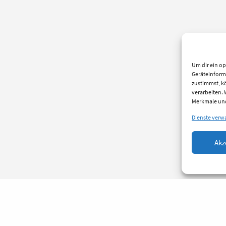
Um dir ein op
Geräteinform
zustimmst, kö
verarbeiten.
Merkmale und
Dienste verw
Akz