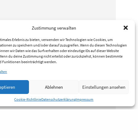
Zustimmung verwalten
timales Erlebnis zu bieten, verwenden wir Technologien wie Cookies, um
ationen zu speichern und/oder darauf zuzugreifen. Wenn du diesen Technologien
nnen wir Daten wie das Surfverhalten oder eindeutige IDs auf dieser Website
 Wenn du deine Zustimmung nicht erteilst oder zurückziehst, können bestimmte
 Funktionen beeinträchtigt werden.
alten
eptieren
Ablehnen
Einstellungen ansehen
Cookie-Richtlinie
Datenschutzerklärung
Impressum