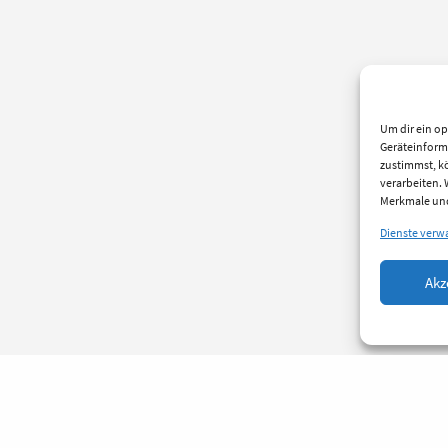
Um dir ein op
Geräteinform
zustimmst, kö
verarbeiten.
Merkmale und
Dienste verw
Akz