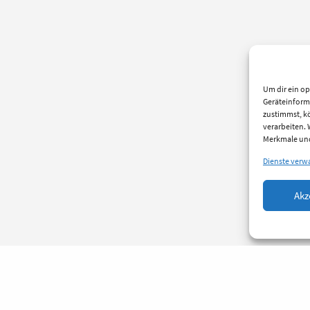
Um dir ein op
Geräteinform
zustimmst, kö
verarbeiten.
Merkmale und
Dienste verw
Akz