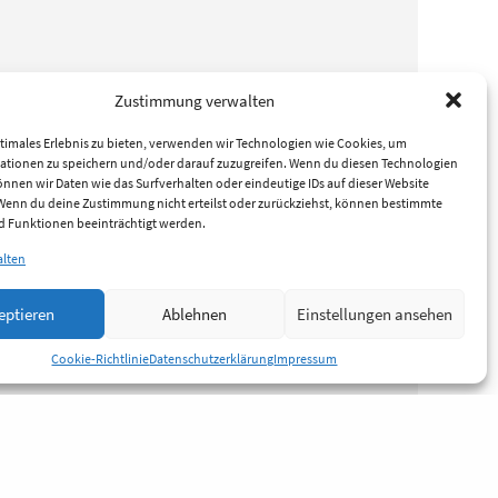
Zustimmung verwalten
timales Erlebnis zu bieten, verwenden wir Technologien wie Cookies, um
ationen zu speichern und/oder darauf zuzugreifen. Wenn du diesen Technologien
nnen wir Daten wie das Surfverhalten oder eindeutige IDs auf dieser Website
 Wenn du deine Zustimmung nicht erteilst oder zurückziehst, können bestimmte
 Funktionen beeinträchtigt werden.
alten
eptieren
Ablehnen
Einstellungen ansehen
Cookie-Richtlinie
Datenschutzerklärung
Impressum