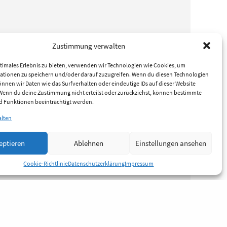
Zustimmung verwalten
timales Erlebnis zu bieten, verwenden wir Technologien wie Cookies, um
ationen zu speichern und/oder darauf zuzugreifen. Wenn du diesen Technologien
nnen wir Daten wie das Surfverhalten oder eindeutige IDs auf dieser Website
 Wenn du deine Zustimmung nicht erteilst oder zurückziehst, können bestimmte
 Funktionen beeinträchtigt werden.
alten
eptieren
Ablehnen
Einstellungen ansehen
Cookie-Richtlinie
Datenschutzerklärung
Impressum