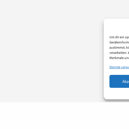
Um dir ein op
Geräteinform
zustimmst, kö
verarbeiten.
Merkmale und
Dienste verw
Akz