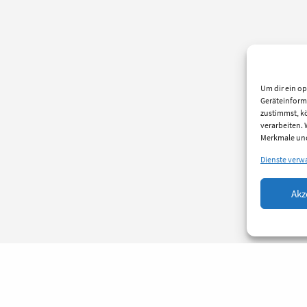
Um dir ein op
Geräteinform
zustimmst, kö
verarbeiten.
Merkmale und
Dienste verw
Akz