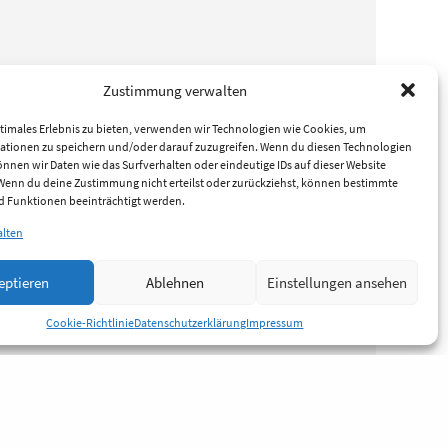
Zustimmung verwalten
timales Erlebnis zu bieten, verwenden wir Technologien wie Cookies, um
ationen zu speichern und/oder darauf zuzugreifen. Wenn du diesen Technologien
nnen wir Daten wie das Surfverhalten oder eindeutige IDs auf dieser Website
 Wenn du deine Zustimmung nicht erteilst oder zurückziehst, können bestimmte
 Funktionen beeinträchtigt werden.
alten
eptieren
Ablehnen
Einstellungen ansehen
Cookie-Richtlinie
Datenschutzerklärung
Impressum