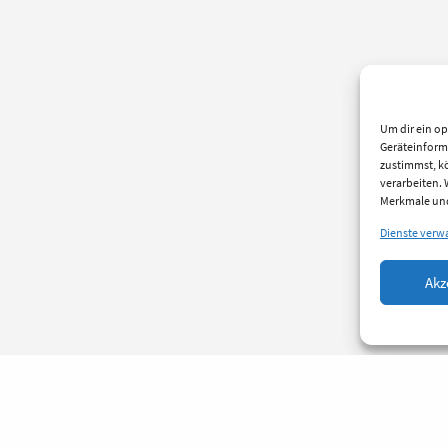
Um dir ein op
Geräteinform
zustimmst, kö
verarbeiten.
Merkmale und
Dienste verw
Akz