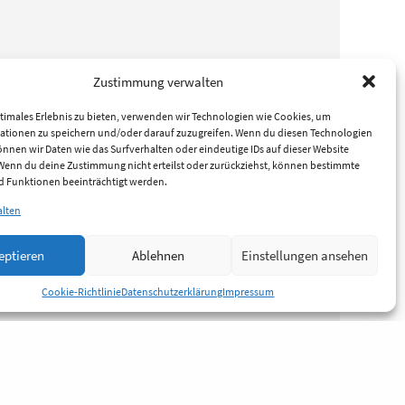
Zustimmung verwalten
timales Erlebnis zu bieten, verwenden wir Technologien wie Cookies, um
ationen zu speichern und/oder darauf zuzugreifen. Wenn du diesen Technologien
nnen wir Daten wie das Surfverhalten oder eindeutige IDs auf dieser Website
 Wenn du deine Zustimmung nicht erteilst oder zurückziehst, können bestimmte
 Funktionen beeinträchtigt werden.
alten
eptieren
Ablehnen
Einstellungen ansehen
Cookie-Richtlinie
Datenschutzerklärung
Impressum