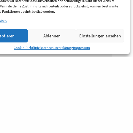
nnen wir Daten wie das Surfverhalten oder eindeutige IDs auf dieser Website
 Wenn du deine Zustimmung nicht erteilst oder zurückziehst, können bestimmte
 Funktionen beeinträchtigt werden.
alten
eptieren
Ablehnen
Einstellungen ansehen
Cookie-Richtlinie
Datenschutzerklärung
Impressum