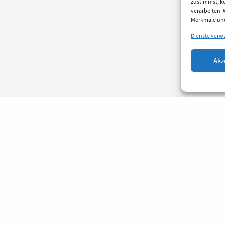
zustimmst, kö
verarbeiten.
Merkmale und
Dienste verw
Akz