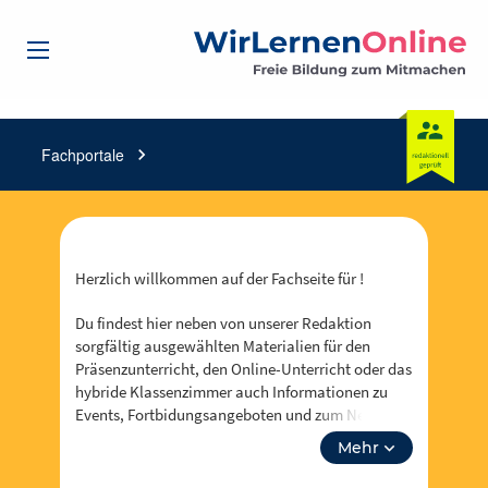
Fachportale
chevron_right
Herzlich willkommen auf der Fachseite für !
Du findest hier neben von unserer Redaktion
sorgfältig ausgewählten Materialien für den
Präsenzunterricht, den Online-Unterricht oder das
hybride Klassenzimmer auch Informationen zu
Events, Fortbidungsangeboten und zum Neusten
aus . Über “unsere Themen” kannst du auch tiefer
Mehr
in Lehrplanthemen eintauchen und spezielle
Materialien finden. Lass dich inspirieren!