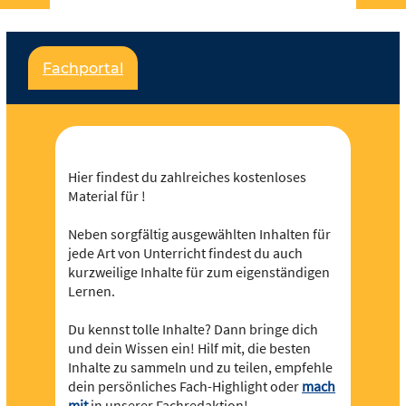
Für jeden und jede ist etwas dabei und es soll
noch viel mehr werden – dafür brauchen wir deine
Fachportal
Unterstützung,
werde Teil der Community
! Du
kannst in Redaktionen mitarbeiten und eigene
Inhalte hochladen und der Community zur
Verfügung stellen.
Hier findest du zahlreiches kostenloses
Material für !
Neben sorgfältig ausgewählten Inhalten für
jede Art von Unterricht findest du auch
kurzweilige Inhalte für zum eigenständigen
Lernen.
Du kennst tolle Inhalte? Dann bringe dich
und dein Wissen ein! Hilf mit, die besten
Inhalte zu sammeln und zu teilen, empfehle
dein persönliches Fach-Highlight oder
mach
mit
in unserer Fachredaktion!