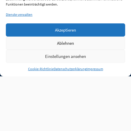
Funktionen beeinträchtigt werden.
Dienste verwalten
Akzeptieren
Ablehnen
Einstellungen ansehen
Anmelden
Cookie-Richtlinie
Datenschutzerklärung
Impressum
Jobs
Partner
FAQ
Quellen
Qualitätssicherung
WLO Beirat
Kontakt
Impressum
Datenschutz
Plug-in
Cookie-Richtlinie (EU)