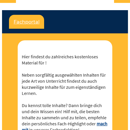
Für jeden und jede ist etwas dabei und es soll
noch viel mehr werden – dafür brauchen wir deine
Fachportal
Unterstützung,
werde Teil der Community
! Du
kannst in Redaktionen mitarbeiten und eigene
Inhalte hochladen und der Community zur
Verfügung stellen.
Hier findest du zahlreiches kostenloses
Material für !
Neben sorgfältig ausgewählten Inhalten für
jede Art von Unterricht findest du auch
kurzweilige Inhalte für zum eigenständigen
Lernen.
Du kennst tolle Inhalte? Dann bringe dich
und dein Wissen ein! Hilf mit, die besten
Inhalte zu sammeln und zu teilen, empfehle
dein persönliches Fach-Highlight oder
mach
mit
in unserer Fachredaktion!