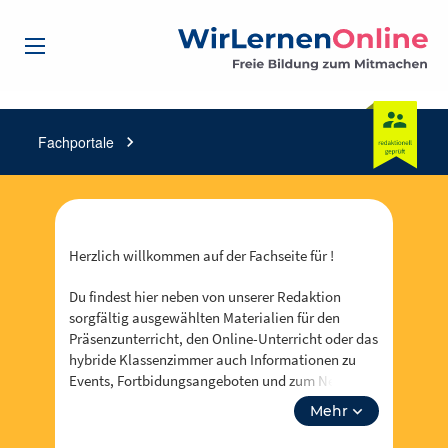
Fachportale
chevron_right
Herzlich willkommen auf der Fachseite für !
Du findest hier neben von unserer Redaktion
sorgfältig ausgewählten Materialien für den
Präsenzunterricht, den Online-Unterricht oder das
hybride Klassenzimmer auch Informationen zu
Events, Fortbidungsangeboten und zum Neusten
aus . Über “unsere Themen” kannst du auch tiefer
Mehr
in Lehrplanthemen eintauchen und spezielle
Materialien finden. Lass dich inspirieren!