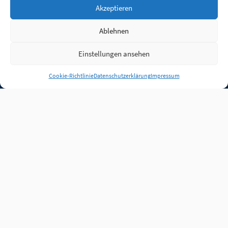
Akzeptieren
Ablehnen
Einstellungen ansehen
Anmelden
Cookie-Richtlinie
Datenschutzerklärung
Impressum
Jobs
Partner
FAQ
Quellen
Qualitätssicherung
WLO Beirat
Kontakt
Impressum
Datenschutz
Plug-in
Cookie-Richtlinie (EU)
Unsere Inhalte stehen
unter der Lizenz
CC BY
4.0
.
Für Inhalte von Partnern
achten Sie bitte auf die