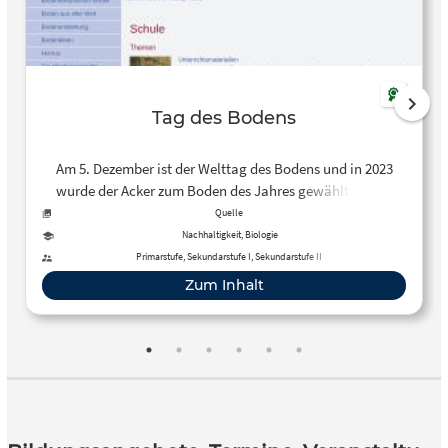
Tag des Bodens
Am 5. Dezember ist der Welttag des Bodens und in 2023
wurde der Acker zum Boden des Jahres gewählt. Nutze
also an Deiner Schule diesen Tag, um den Schüler*innen
Quelle
die Bedeutung des Bodens und der Bodenlebewesen näher
Nachhaltigkeit, Biologie
zu bringen. Hier findest du einiges an
Primarstufe, Sekundarstufe I, Sekundarstufe II
Unterrichtsmaterialien dazu.
Zum Inhalt