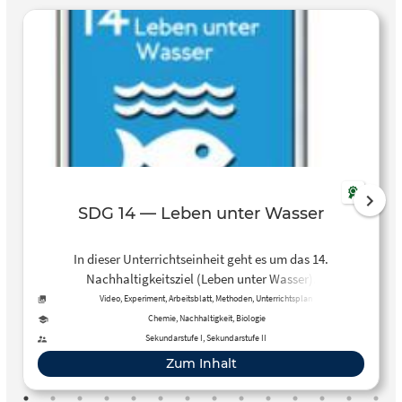
SDG 14 — Leben unter Wasser
In dieser Unterrichtseinheit geht es um das 14.
Nachhaltigkeitsziel (Leben unter Wasser).
Unterschiedlichen Lernstationen sollen die Schüler*innen
Video, Experiment, Arbeitsblatt, Methoden, Unterrichtsplan
für die Ressourcen der Meere und Ozeane sensibilisieren
Chemie, Nachhaltigkeit, Biologie
und einen nachhaltigen Umgang mit ihnen bewirken.
Sekundarstufe I, Sekundarstufe II
Zum Inhalt