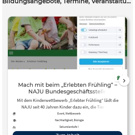
Bildungsangebote, Termine, Veranstaltungen
Mach mit beim „Erlebten Frühling“ –
NAJU Bundesgeschäftsstelle
Mit dem Kinderwettbewerb „Erlebter Frühling“ lädt die
NAJU seit 40 Jahren Kinder dazu ein, die Tier- und
Pflanzenwelt im Frühjahr zu erforschen. Dazu werden viele
Event, Wettbewerb
verschiedene Frühlingsboten, also Arten, die sich früh im
Nachhaltigkeit, Biologie
Jahr zeigen und den Frühling ankündigen, erforscht. Mach
Sekundarstufe I
auch Du dieses Jahr mit!