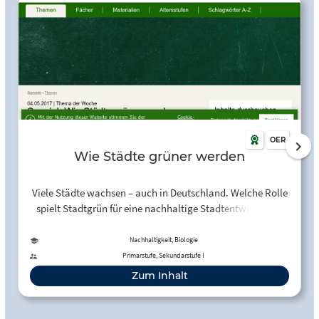
OER
Wie Städte grüner werden
Viele Städte wachsen – auch in Deutschland. Welche Rolle
spielt Stadtgrün für eine nachhaltige Stadtentwicklung?
Wie kann es gelingen, trotz der Konkurrenz um knappe
Flächen grünere Städte zu schaffen? Dabei kommt auch
Nachhaltigkeit, Biologie
dem Gärtnern in der Stadt eine zentrale Rolle zu. Immer
Primarstufe, Sekundarstufe I
mehr Menschen wollen gemeinschaftlich gärtnern. Das hat
Zum Inhalt
auch Vorteile für Umwelt und Klima.