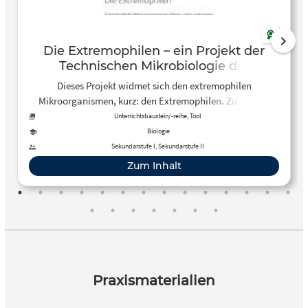
Die Extremophilen – ein Projekt der
Technischen Mikrobiologie der
Technischen Universität Hamburg
Dieses Projekt widmet sich den extremophilen
Mikroorganismen, kurz: den Extremophilen. Zu diesem
Online-Lernangebot gehört unter anderem ein frei
Unterrichtsbaustein/-reihe, Tool
zugängliches Wiki.
Biologie
Sekundarstufe I, Sekundarstufe II
Zum Inhalt
Praxismaterialien