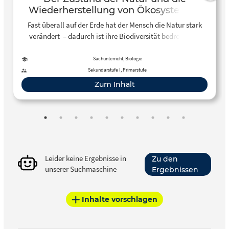
Wiederherstellung von Ökosystemen
Fast überall auf der Erde hat der Mensch die Natur stark
verändert – dadurch ist ihre Biodiversität bedroht und
damit auch viele Ökosysteme. Die Vereinten Nationen
haben daher 2021 bis 2030 zur Dekade für die
Sachunterricht, Biologie
“Wiederherstellung von Ökosystemen” erklärt. Denn
Sekundarstufe I, Primarstufe
funktionierende Ökosysteme sind für die Menschheit
Zum Inhalt
überlebensnotwendig. Ihre Wiederherstellung ist jedoch
eine komplexe Aufgabe.
Leider keine Ergebnisse in
Zu den
unserer Suchmaschine
Ergebnissen
Inhalte vorschlagen