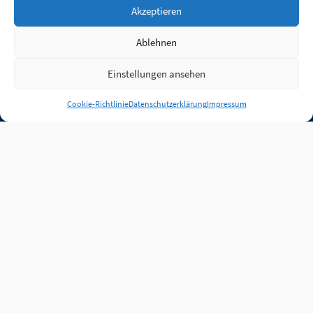
Akzeptieren
Ablehnen
Einstellungen ansehen
Anmelden
Cookie-Richtlinie
Datenschutzerklärung
Impressum
Jobs
Partner
FAQ
Quellen
Qualitätssicherung
WLO Beirat
Kontakt
Impressum
Datenschutz
Plug-in
Cookie-Richtlinie (EU)
Unsere Inhalte stehen
unter der Lizenz
CC BY
4.0
.
Für Inhalte von Partnern
achten Sie bitte auf die