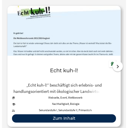
Echt kuh-l!
„Echt kuh-l!“ beschäftigt sich erlebnis- und
handlungsorientiert mit ökologischer Landwirtschaft und
Ernährung. Der Schulwettbewerb kann ganz einfach in den
Webseite, Event, Wettbewerb
Lehrplan und in den Unterricht integriert werden.
Nachhaltigkeit, Biologie
Sekundarstufe I, Sekundarstufe II, Primarstufe
Zum Inhalt