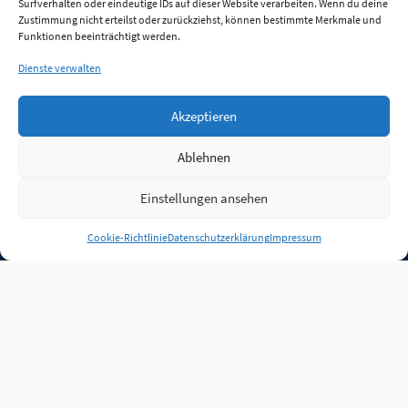
Surfverhalten oder eindeutige IDs auf dieser Website verarbeiten. Wenn du deine
Zustimmung nicht erteilst oder zurückziehst, können bestimmte Merkmale und
Funktionen beeinträchtigt werden.
Dienste verwalten
Akzeptieren
Ablehnen
Einstellungen ansehen
Anmelden
Cookie-Richtlinie
Datenschutzerklärung
Impressum
Jobs
Partner
FAQ
Quellen
Qualitätssicherung
WLO Beirat
Kontakt
Impressum
Datenschutz
Plug-in
Cookie-Richtlinie (EU)