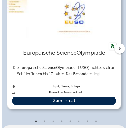
Europäische ScienceOlympiade
Die Europäische ScienceOlympiade (EUSO) richtet sich an
Schüler*innen bis 17 Jahre. Das Besondere liegt in der
Bearbeitung fächerverbindender naturwissenschaftlicher,
praktischer Aufgaben in Dreier-Teams.
Physik, Chemie, Biologie
Primarstufe, Sekundarstufe I
Zum Inhalt