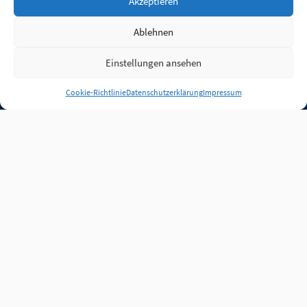
Akzeptieren
Ablehnen
Einstellungen ansehen
Anmelden
Cookie-Richtlinie
Datenschutzerklärung
Impressum
Jobs
Partner
FAQ
Quellen
Qualitätssicherung
WLO Beirat
Kontakt
Impressum
Datenschutz
Plug-in
Cookie-Richtlinie (EU)
Unsere Inhalte stehen
unter der Lizenz
CC BY
4.0
.
Für Inhalte von Partnern
achten Sie bitte auf die
Lizenzbedingungen der