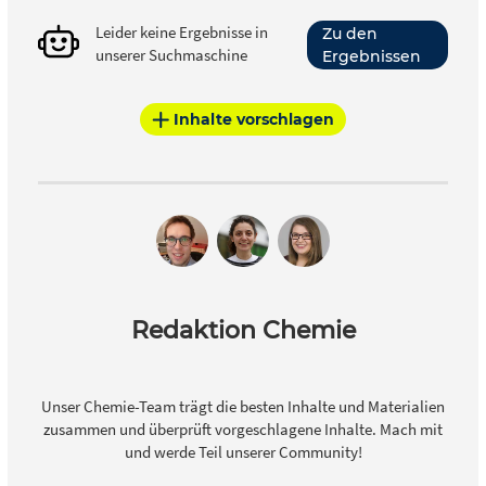
Freisetzung von Energie in Form von Licht durch die
Leider keine Ergebnisse in
Zu den
Anregung von Elektronen und die Verbrennung von
unserer Suchmaschine
Ergebnissen
Metallsalzen. Zusätzlich werden die Sicherheitsaspekte
beim Umgang mit Feuerwerkskörpern und die
Umweltbelastungen durch die Freisetzung von
Inhalte vorschlagen
Schadstoffen thematisiert. Im Unterricht könnte dieses
Material genutzt werden, um chemische Reaktionen
anschaulich zu erklären und das Interesse der Schüler an
angewandter Chemie zu wecken. Experimente zur
Nachstellung kleinerer pyrotechnischer Effekte könnten
die chemischen Prinzipien, wie die Energieumwandlung
und die Farberzeugung durch Metallsalze, praktisch
erfahrbar machen. Die Schüler könnten auch über die
ökologischen Auswirkungen von Feuerwerken diskutieren
Redaktion Chemie
und Alternativen zu traditionellen Feuerwerken erforschen,
was eine kritische Auseinandersetzung mit den
Umweltaspekten chemischer Anwendungen fördern
Unser Chemie-Team trägt die besten Inhalte und Materialien
würde.
zusammen und überprüft vorgeschlagene Inhalte. Mach mit
und werde Teil unserer Community!