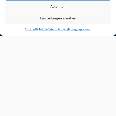
Ablehnen
Einstellungen ansehen
Anmelden
Cookie-Richtlinie
Datenschutzerklärung
Impressum
Jobs
Partner
FAQ
Quellen
Qualitätssicherung
WLO Beirat
Kontakt
Impressum
Datenschutz
Plug-in
Cookie-Richtlinie (EU)
Unsere Inhalte stehen
unter der Lizenz
CC BY
4.0
.
Für Inhalte von Partnern
achten Sie bitte auf die
Lizenzbedingungen der
verlinkten Webseiten.