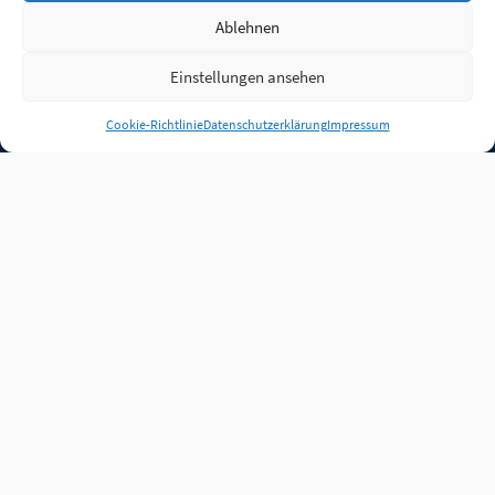
Ablehnen
Einstellungen ansehen
Anmelden
Cookie-Richtlinie
Datenschutzerklärung
Impressum
Jobs
Partner
FAQ
Quellen
Qualitätssicherung
WLO Beirat
Kontakt
Impressum
Datenschutz
Plug-in
Cookie-Richtlinie (EU)
Unsere Inhalte stehen
unter der Lizenz
CC BY
4.0
.
Für Inhalte von Partnern
achten Sie bitte auf die
Lizenzbedingungen der
verlinkten Webseiten.