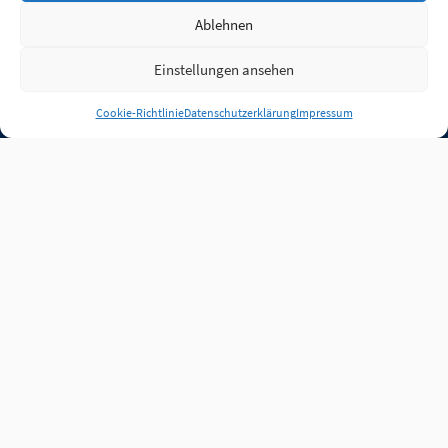
Ablehnen
Einstellungen ansehen
Anmelden
Cookie-Richtlinie
Datenschutzerklärung
Impressum
Jobs
Partner
FAQ
Quellen
Qualitätssicherung
WLO Beirat
Kontakt
Impressum
Datenschutz
Plug-in
Cookie-Richtlinie (EU)
Unsere Inhalte stehen
unter der Lizenz
CC BY
4.0
.
Für Inhalte von Partnern
achten Sie bitte auf die
Lizenzbedingungen der
verlinkten Webseiten.