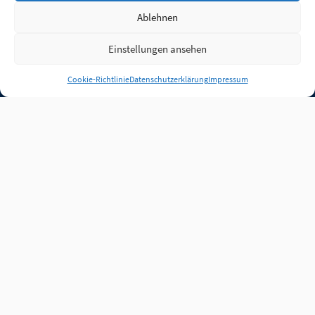
Ablehnen
Einstellungen ansehen
Anmelden
Cookie-Richtlinie
Datenschutzerklärung
Impressum
Jobs
Partner
FAQ
Quellen
Qualitätssicherung
WLO Beirat
Kontakt
Impressum
Datenschutz
Plug-in
Cookie-Richtlinie (EU)
Unsere Inhalte stehen
unter der Lizenz
CC BY
4.0
.
Für Inhalte von Partnern
achten Sie bitte auf die
Lizenzbedingungen der
verlinkten Webseiten.