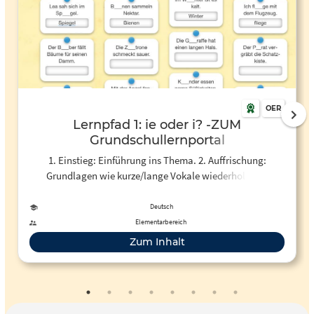
OER
Lernpfad 1: ie oder i? -ZUM
Grundschullernportal
1. Einstieg: Einführung ins Thema. 2. Auffrischung:
Grundlagen wie kurze/lange Vokale wiederholen. 3.
Erweiterung: Anwendung der Regeln auf mehrsilbige
Wörter. 4. Vertiefung: Übungen zur Festigung der Regeln. 5.
Deutsch
Abschlussquiz: Überprüfung des Gelernten.
Elementarbereich
Zum Inhalt