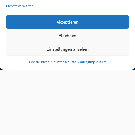
Dienste verwalten
Akzeptieren
Ablehnen
Einstellungen ansehen
Anmelden
Cookie-Richtlinie
Datenschutzerklärung
Impressum
Jobs
Partner
FAQ
Quellen
Qualitätssicherung
WLO Beirat
Kontakt
Impressum
Datenschutz
Plug-in
Cookie-Richtlinie (EU)
Unsere Inhalte stehen
unter der Lizenz
CC BY