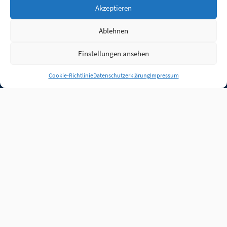
Akzeptieren
Ablehnen
Einstellungen ansehen
Anmelden
Cookie-Richtlinie
Datenschutzerklärung
Impressum
Jobs
Partner
FAQ
Quellen
Qualitätssicherung
WLO Beirat
Kontakt
Impressum
Datenschutz
Plug-in
Cookie-Richtlinie (EU)
Unsere Inhalte stehen
unter der Lizenz
CC BY
4.0
.
Für Inhalte von Partnern
achten Sie bitte auf die