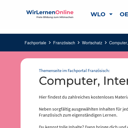
WLO
OE
Fachportale
chevron_right
Französisch
chevron_right
Wortschatz
chevron_right
Computer, 
Themenseite im Fachportal Französisch:
Computer, Inte
Hier findest du zahlreiches kostenloses Materi
Neben sorgfältig ausgewählten Inhalten für jed
Französisch zum eigenständigen Lernen.
Du kennst tolle Inhalte? Dann bringe dich und 