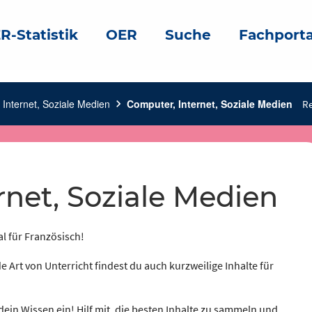
R-Statistik
OER
Suche
Fachporta
Internet, Soziale Medien
chevron_right
Computer, Internet, Soziale Medien
Re
rnet, Soziale Medien
al für Französisch!
e Art von Unterricht findest du auch kurzweilige Inhalte für
dein Wissen ein! Hilf mit, die besten Inhalte zu sammeln und