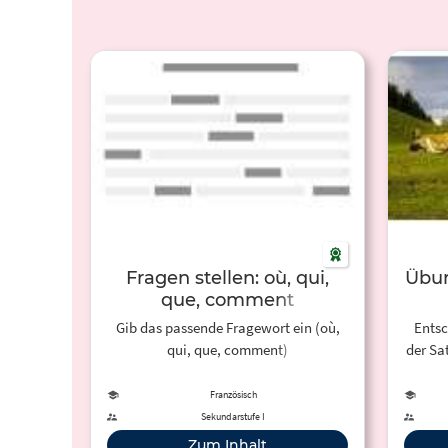
Fragen stellen: où, qui,
Übun
que, comment
Gib das passende Fragewort ein (où,
Entsc
qui, que, comment)
der Sa
ent
Französisch
rich
Sekundarstufe I
Zum Inhalt