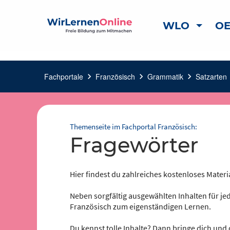
WLO
OE
Fachportale
chevron_right
Französisch
chevron_right
Grammatik
chevron_right
Satzarten
ch
Themenseite im Fachportal Französisch:
Fragewörter
Hier findest du zahlreiches kostenloses Materi
Neben sorgfältig ausgewählten Inhalten für jed
Französisch zum eigenständigen Lernen.
Du kennst tolle Inhalte? Dann bringe dich und 