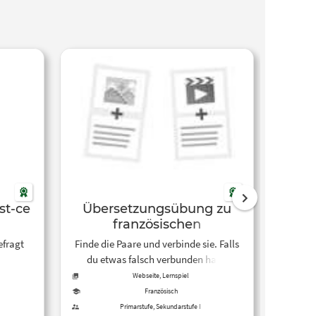
st-ce
Übersetzungsübung zu
Übung
französischen
Fragewörtern
efragt
Finde die Paare und verbinde sie. Falls
Entsc
du etwas falsch verbunden hast,
der Sat
werden die Kärtchen rot umrandet. Du
Webseite, Lernspiel
kannst sie wieder trennen, indem zu
ents
Französisch
zwischen beide Kärtchen klickst.
richt
Primarstufe, Sekundarstufe I