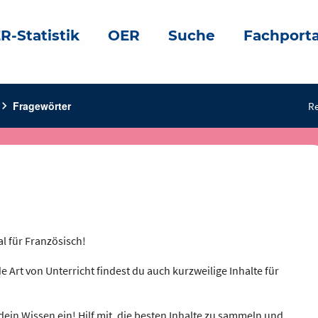
R-Statistik
OER
Suche
Fachporta
evron_right
Fragewörter
Re
al für Französisch!
e Art von Unterricht findest du auch kurzweilige Inhalte für
dein Wissen ein! Hilf mit, die besten Inhalte zu sammeln und