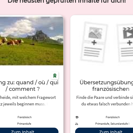
Die neusten geprüften Inhalte für dich!
g zu: quand / où / qui
Übersetzungsübung
/ comment ?
französischen
Fragewörtern
heide, mit welchem Fragewort
Finde die Paare und verbinde si
tz jeweils beginnen muss. Klicke
du etwas falsch verbunden h
das Fragewort und den
werden die Kärtchen rot umran
sprechenden Satz an. Bei der
kannst sie wieder trennen, in
Französisch
Französisch
tigen Zuordnung erscheint ein
zwischen beide Kärtchen kli
Primarstufe
Primarstufe, Sekundarstufe I
Puzzleteil.
Zum Inhalt
Zum Inhalt