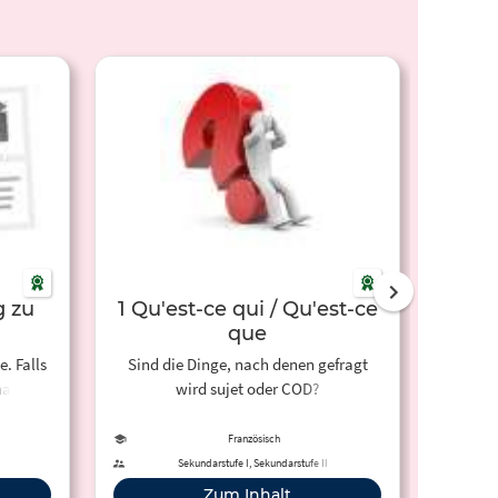
 zu
1 Qu'est-ce qui / Qu'est-ce
6.2.
que
Quel
e. Falls
Sind die Dinge, nach denen gefragt
Zu welc
ast,
wird sujet oder COD?
Ziehe d
det. Du
dem zu
Französisch
ckst.
Sekundarstufe I, Sekundarstufe II
Zum Inhalt