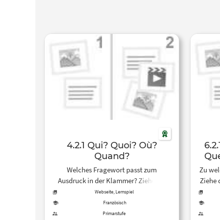
4.2.1 Qui? Quoi? Où?
6.2
Quand?
Que
Welches Fragewort passt zum
Zu wel
Ausdruck in der Klammer? Ziehe die
Ziehe 
Karte auf den entsprechende Feld.
Webseite, Lernspiel
Französisch
Primarstufe