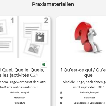
Praxismaterialien
.1 Quel, Quelle, Quels,
1 Qu’est-ce qui / Qu’e
lles (activités C2/C3)
que
chem Fragewort passt der Satz?
Sind die Dinge, nach denen g
die Karte auf das entsprechende
wird sujet oder COD?
Feld.
Webseite, Lernspiel
Webseite, Lernspiel
Französisch
Französisch
Primarstufe
Sekundarstufe I, Sekundarstufe II