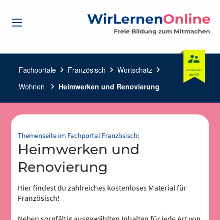
Fachportale
chevron_right
Französisch
chevron_right
Wortschatz
chevron_right
Wohnen
chevron_right
Heimwerken und Renovierung
Themenseite im Fachportal Französisch:
Heimwerken und
Renovierung
Hier findest du zahlreiches kostenloses Material für
Französisch!
Neben sorgfältig ausgewählten Inhalten für jede Art von