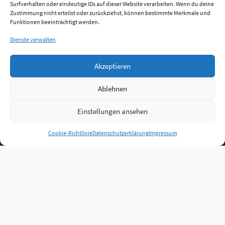
Surfverhalten oder eindeutige IDs auf dieser Website verarbeiten. Wenn du deine
Zustimmung nicht erteilst oder zurückziehst, können bestimmte Merkmale und
Funktionen beeinträchtigt werden.
Dienste verwalten
Akzeptieren
Ablehnen
Einstellungen ansehen
Anmelden
Cookie-Richtlinie
Datenschutzerklärung
Impressum
Jobs
Partner
FAQ
Quellen
Qualitätssicherung
WLO Beirat
Kontakt
Impressum
Datenschutz
Plug-in
Cookie-Richtlinie (EU)