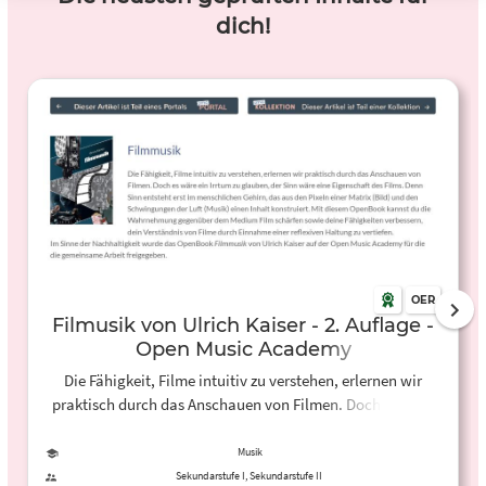
dich!
OER
Filmusik von Ulrich Kaiser - 2. Auflage -
Open Music Academy
Die Fähigkeit, Filme intuitiv zu verstehen, erlernen wir
praktisch durch das Anschauen von Filmen. Doch es wäre
ein Irrtum zu glauben, der Sinn wäre eine Eigenschaft des
Films. Denn Sinn entsteht erst im menschlichen Gehirn, das
Musik
aus den Pixeln einer Matrix (Bild) und den Schwingungen
Sekundarstufe I, Sekundarstufe II