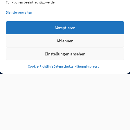
Funktionen beeinträchtigt werden.
Dienste verwalten
Akzeptieren
Ablehnen
Einstellungen ansehen
Anmelden
Cookie-Richtlinie
Datenschutzerklärung
Impressum
Jobs
Partner
FAQ
Quellen
Qualitätssicherung
WLO Beirat
Kontakt
Impressum
Datenschutz
Plug-in
Cookie-Richtlinie (EU)
Unsere Inhalte stehen