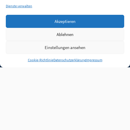
Dienste verwalten
Akzeptieren
Ablehnen
Einstellungen ansehen
Anmelden
Cookie-Richtlinie
Datenschutzerklärung
Impressum
Jobs
Partner
FAQ
Quellen
Qualitätssicherung
WLO Beirat
Kontakt
Impressum
Datenschutz
Plug-in
Cookie-Richtlinie (EU)
Unsere Inhalte stehen
unter der Lizenz
CC BY