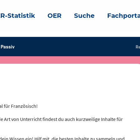
R-Statistik
OER
Suche
Fachporta
Passiv
Re
al für Französisch!
e Art von Unterricht findest du auch kurzweilige Inhalte für
dein Wissen ein! Hilf mit, die besten Inhalte zu sammeln und