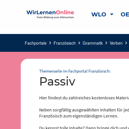
WLO
OE
Fachportale
chevron_right
Französisch
chevron_right
Grammatik
chevron_right
Verben
chevron_right
Themenseite im Fachportal Französisch:
Passiv
Hier findest du zahlreiches kostenloses Materi
Neben sorgfältig ausgewählten Inhalten für jed
Französisch zum eigenständigen Lernen.
Du kennst tolle Inhalte? Dann bringe dich und 