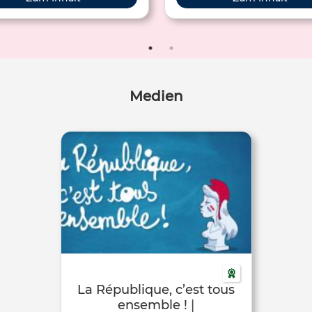
gne ». Pour comprendre ce que
c’est, regarde cette vidéo.
Medien
La République, c’est tous
ensemble ! |