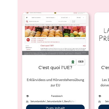
OER
C'est quoi l'UE?
C'e
Erklärvideos und Hörverstehensübung
Les 1
zur EU
doive
ou pr
fai
Französisch
candi
Sekundarstufe I, Sekundarstufe II, Berufliche Bildung
Sek
él
Zum Inhalt