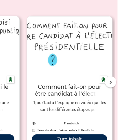
 le
Comment fait-on pour
être candidat à l'élection
ce ?
présidentielle ?
Pr
o une
1jour1actu t’explique en vidéo quelles
Alle Ka
rendre
sont les différentes étapes pour
pouvoir être candidat à l’élection
présidentielle.
Französisch
Bildung
Sekundarstufe I, Sekundarstufe II, Berufliche Bildung
Zum Inhalt