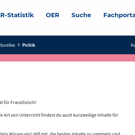
R-Statistik
OER
Suche
Fachporta
turelles
chevron_right
Politik
Re
al für Französisch!
e Art von Unterricht findest du auch kurzweilige Inhalte für
dein Wissen ein! Hilf mit, die besten Inhalte zu sammeln und