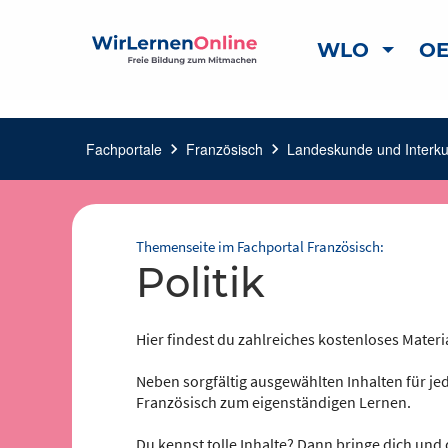
WLO
OE
Fachportale
chevron_right
Französisch
chevron_right
Landeskunde und Interkul
Themenseite im Fachportal Französisch:
Politik
Hier findest du zahlreiches kostenloses Materi
Neben sorgfältig ausgewählten Inhalten für jed
Französisch zum eigenständigen Lernen.
Du kennst tolle Inhalte? Dann bringe dich und 