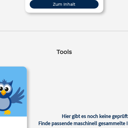
nationale, le Gouvernement lance une
Zum Inhalt
campagne sur les valeurs
républicaines.
Tools
Hier gibt es noch keine geprüft
Finde passende maschinell gesammelte In