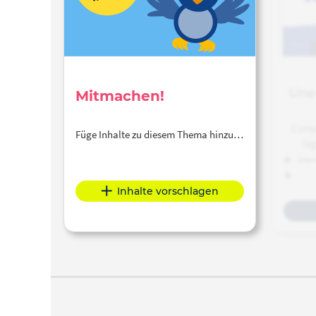
Une 
Mitmachen!
Compr
Füge Inhalte zu diesem Thema hinzu…
lég
l'occa
Unterr
déc
l'Asse
Inhalte vorschlagen