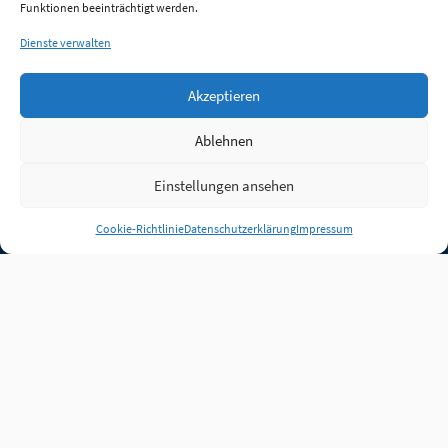
Funktionen beeinträchtigt werden.
Dienste verwalten
Akzeptieren
Ablehnen
Einstellungen ansehen
Anmelden
Cookie-Richtlinie
Datenschutzerklärung
Impressum
Jobs
Partner
FAQ
Quellen
Qualitätssicherung
WLO Beirat
Kontakt
Impressum
Datenschutz
Plug-in
Cookie-Richtlinie (EU)
Unsere Inhalte stehen