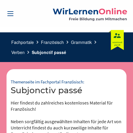
Fachportale
chevron_right
Französisch
chevron_right
Grammatik
chevron_right
Verben
chevron_right
Subjonctif passé
Themenseite im Fachportal Französisch:
Subjonctiv passé
Hier findest du zahlreiches kostenloses Material für
Französisch!
Neben sorgfältig ausgewählten Inhalten für jede Art von
Unterricht findest du auch kurzweilige Inhalte für