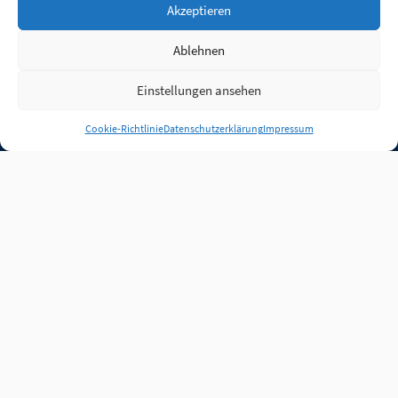
Akzeptieren
Ablehnen
Einstellungen ansehen
Anmelden
Cookie-Richtlinie
Datenschutzerklärung
Impressum
Jobs
Partner
FAQ
Quellen
Qualitätssicherung
WLO Beirat
Kontakt
Impressum
Datenschutz
Plug-in
Cookie-Richtlinie (EU)
Unsere Inhalte stehen
unter der Lizenz
CC BY
4.0
.
Für Inhalte von Partnern
achten Sie bitte auf die