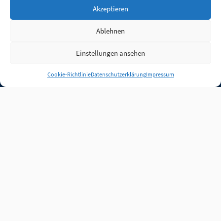
Akzeptieren
Ablehnen
Einstellungen ansehen
Anmelden
Cookie-Richtlinie
Datenschutzerklärung
Impressum
Jobs
Partner
FAQ
Quellen
Qualitätssicherung
WLO Beirat
Kontakt
Impressum
Datenschutz
Plug-in
Cookie-Richtlinie (EU)
Unsere Inhalte stehen
unter der Lizenz
CC BY
4.0
.
Für Inhalte von Partnern
achten Sie bitte auf die